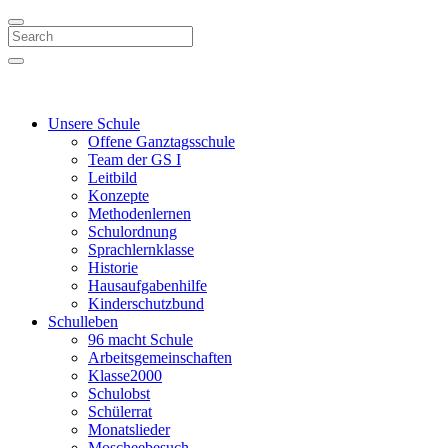
Search
Unsere Schule
Offene Ganztagsschule
Team der GS I
Leitbild
Konzepte
Methodenlernen
Schulordnung
Sprachlernklasse
Historie
Hausaufgabenhilfe
Kinderschutzbund
Schulleben
96 macht Schule
Arbeitsgemeinschaften
Klasse2000
Schulobst
Schülerrat
Monatslieder
Moscheebesuch